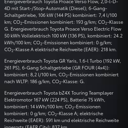
Energieverbrauch Toyota Proace Verso Flow, 2,0-l-D-
4D mit Start-/Stop-Automatik (Diesel); 6-Gang-
Schaltgetriebe, 106 kW (144 PS) kombiniert: 7,4 l/100
km; CO
-Emissionen kombiniert: 193 g/km; CO
-Klasse
2
2
G. Energieverbrauch Toyota Proace Verso Electric Flow
50 kWh Vollelektrisch 100 kW (136 PS), kombiniert: 24.2
kWh/100 km; CO
-Emissionen kombiniert: 0 g/km;
2
CO
-Klasse A elektrische Reichweite (EAER): 218 km.
2
Energieverbrauch Toyota GR Yaris, 1.6-l Turbo (192 kW,
261 PS), 6-Gang Schaltgetriebe (GR FOUR (4x4)):
kombiniert: 8,2 l/100 km, CO
-Emissionen kombiniert
2
nach WLTP: 186 g/km, CO
-Klasse: G.
2
Energieverbrauch Toyota bZ4X Touring Teamplayer
Elektromotor 167 kW (224 PS), Batterie 75 kWh,
kombiniert: 14 kWh/100 km; CO
-Emissionen
2
kombiniert: 0 g/km; CO
-Klasse A; elektrische
2
Reichweite (EAER): 591 km und elektrische Reichweite
innerorts (EAER City): 837 km.