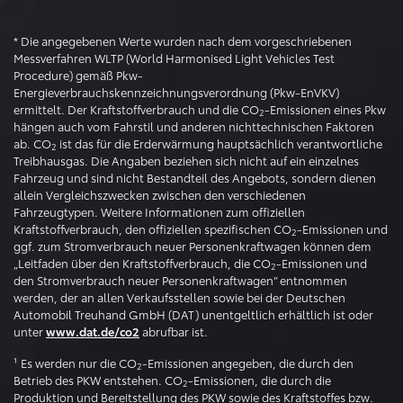
* Die angegebenen Werte wurden nach dem vorgeschriebenen
Messverfahren WLTP (World Harmonised Light Vehicles Test
Procedure) gemäß Pkw-
Energieverbrauchskennzeichnungsverordnung (Pkw-EnVKV)
ermittelt. Der Kraftstoffverbrauch und die CO
-Emissionen eines Pkw
2
hängen auch vom Fahrstil und anderen nichttechnischen Faktoren
ab. CO
ist das für die Erderwärmung hauptsächlich verantwortliche
2
Treibhausgas. Die Angaben beziehen sich nicht auf ein einzelnes
Fahrzeug und sind nicht Bestandteil des Angebots, sondern dienen
allein Vergleichszwecken zwischen den verschiedenen
Fahrzeugtypen. Weitere Informationen zum offiziellen
Kraftstoffverbrauch, den offiziellen spezifischen CO
-Emissionen und
2
ggf. zum Stromverbrauch neuer Personenkraftwagen können dem
„Leitfaden über den Kraftstoffverbrauch, die CO
-Emissionen und
2
den Stromverbrauch neuer Personenkraftwagen“ entnommen
werden, der an allen Verkaufsstellen sowie bei der Deutschen
Automobil Treuhand GmbH (DAT) unentgeltlich erhältlich ist oder
unter
abrufbar ist.
www.dat.de/co2
¹ Es werden nur die CO
-Emissionen angegeben, die durch den
2
Betrieb des PKW entstehen. CO
-Emissionen, die durch die
2
Produktion und Bereitstellung des PKW sowie des Kraftstoffes bzw.