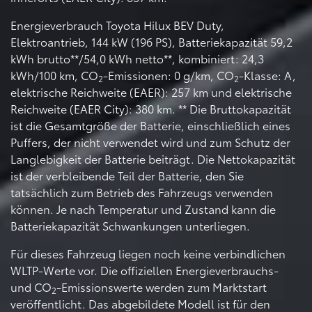
Energieverbrauch Toyota Hilux BEV Duty,
Elektroantrieb, 144 kW (196 PS), Batteriekapazität 59,2
kWh brutto**/54,0 kWh netto**, kombiniert: 24,3
kWh/100 km, CO
-Emissionen: 0 g/km, CO
-Klasse: A,
2
2
elektrische Reichweite (EAER): 257 km und elektrische
Reichweite (EAER City): 380 km. ** Die Bruttokapazität
ist die Gesamtgröße der Batterie, einschließlich eines
Puffers, der nicht verwendet wird und zum Schutz der
Langlebigkeit der Batterie beiträgt. Die Nettokapazität
ist der verbleibende Teil der Batterie, den Sie
tatsächlich zum Betrieb des Fahrzeugs verwenden
können. Je nach Temperatur und Zustand kann die
Batteriekapazität Schwankungen unterliegen.
Für dieses Fahrzeug liegen noch keine verbindlichen
WLTP-Werte vor. Die offiziellen Energieverbrauchs-
und CO
-Emissionswerte werden zum Marktstart
2
veröffentlicht. Das abgebildete Modell ist für den