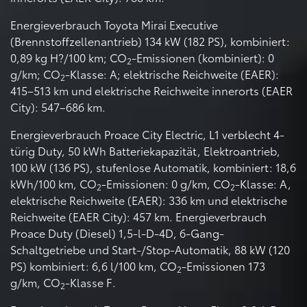
Energieverbrauch Toyota Mirai Executive
(Brennstoffzellenantrieb) 134 kW (182 PS), kombiniert:
0,89 kg H?/100 km; CO
-Emissionen (kombiniert): 0
2
g/km; CO
-Klasse: A; elektrische Reichweite (EAER):
2
415–513 km und elektrische Reichweite innerorts (EAER
City): 547–686 km.
Energieverbrauch Proace City Electric, L1 verblecht 4-
türig Duty, 50 kWh Batteriekapazität, Elektroantrieb,
100 kW (136 PS), stufenlose Automatik, kombiniert: 18,6
kWh/100 km, CO
-Emissionen: 0 g/km, CO
-Klasse: A,
2
2
elektrische Reichweite (EAER): 336 km und elektrische
Reichweite (EAER City): 457 km. Energieverbrauch
Proace Duty (Diesel) 1,5-l-D-4D, 6-Gang-
Schaltgetriebe und Start-/Stop-Automatik, 88 kW (120
PS) kombiniert: 6,6 l/100 km, CO
-Emissionen 173
2
g/km, CO
-Klasse F.
2