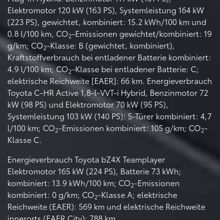
Elektromotor 120 kW (163 PS), Systemleistung 164 kW
(223 PS), gewichtet, kombiniert: 15.2 kWh/100 km und
0.8 l/100 km, CO
-Emissionen gewichtet/kombiniert: 19
2
g/km; CO
-Klasse: B (gewichtet, kombiniert),
2
Kraftstoffverbrauch bei entladener Batterie kombiniert:
4.9 l/100 km; CO
-Klasse bei entladener Batterie: C;
2
elektrische Reichweite [EAER]: 66 km. Energieverbrauch
Toyota C-HR Active 1,8-l-VVT-i Hybrid, Benzinmotor 72
kW (98 PS) und Elektromotor 70 kW (95 PS),
Systemleistung 103 kW (140 PS): 5-Türer kombiniert: 4,7
l/100 km; CO
-Emissionen kombiniert: 105 g/km; CO
-
2
2
Klasse C.
Energieverbrauch Toyota bZ4X Teamplayer
Elektromotor 165 kW (224 PS), Batterie 73 kWh;
kombiniert: 13.9 kWh/100 km; CO
-Emissionen
2
kombiniert: 0 g/km; CO
-Klasse A; elektrische
2
Reichweite (EAER): 569 km und elektrische Reichweite
innerorts (EAER City): 788 km.