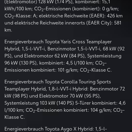
(Elektromotor) 128 kW (174 PS), kombiniert: 15,1
kWh/100 km; CO
-Emissionen (kombiniert): 0 g/km;
2
CO
-Klasse: A; elektrische Reichweite (EAER): 426 km
2
und elektrische Reichweite innerorts (EAER City): 581
km.
Energieverbrauch Toyota Yaris Cross Teamplayer
Hybrid, 1,5-l-VVT-i, Benzinmotor 1,5-l-VVT-i, 68 kW (92
PS), und Elektromotor 62 kW (84 PS), Systemleistung
96 kW (130 PS), kombiniert: 4,5 l/100 km; CO
-
2
Emissionen kombiniert: 101 g/km; CO
-Klasse C.
2
Energieverbrauch Toyota Corolla Touring Sports
Teamplayer Hybrid, 1,8-l-VVT-i Hybrid: Benzinmotor 72
kW (98 PS) und Elektromotor 70 kW (95 PS),
Systemleistung 103 kW (140 PS) 5-Türer kombiniert: 4,6
l/100 km; CO
-Emissionen kombiniert: 104 g/km; CO
-
2
2
Klasse C.
Energieverbrauch Toyota Aygo X Hybrid: 1,5-l-