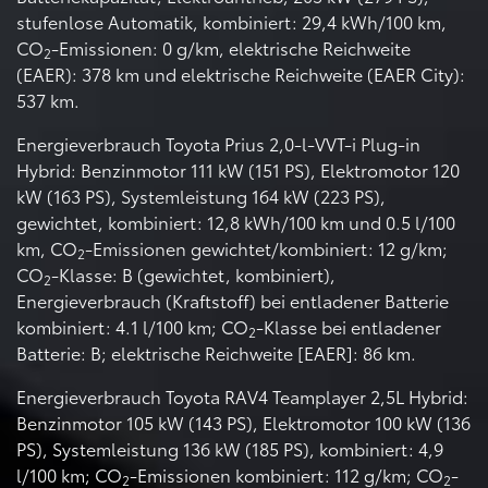
stufenlose Automatik, kombiniert: 29,4 kWh/100 km,
CO
-Emissionen: 0 g/km, elektrische Reichweite
2
(EAER): 378 km und elektrische Reichweite (EAER City):
537 km.
Energieverbrauch Toyota Prius 2,0-l-VVT-i Plug-in
Hybrid: Benzinmotor 111 kW (151 PS), Elektromotor 120
kW (163 PS), Systemleistung 164 kW (223 PS),
gewichtet, kombiniert: 12,8 kWh/100 km und 0.5 l/100
km, CO
-Emissionen gewichtet/kombiniert: 12 g/km;
2
CO
-Klasse: B (gewichtet, kombiniert),
2
Energieverbrauch (Kraftstoff) bei entladener Batterie
kombiniert: 4.1 l/100 km; CO
-Klasse bei entladener
2
Batterie: B; elektrische Reichweite [EAER]: 86 km.
Energieverbrauch Toyota RAV4 Teamplayer 2,5L Hybrid:
Benzinmotor 105 kW (143 PS), Elektromotor 100 kW (136
PS), Systemleistung 136 kW (185 PS), kombiniert: 4,9
l/100 km; CO
-Emissionen kombiniert: 112 g/km; CO
-
2
2