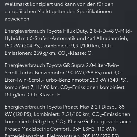
Weltmarkt konzipiert und kann von den für den
europäischen Markt geltenden Spezifikationen
abweichen.
Energieverbrauch Toyota Hilux Duty, 2,8-l-D-48 V-Mild-
Hybrid mit 6-Stufen-Automatik und 4x4 Allradantrieb,
150 kW (204 PS), kombiniert: 9,9 l/100 km, CO
-
2
Emissionen: 259 g/km, CO
-Klasse: G.
2
Energieverbrauch Toyota GR Supra 2,0-Liter-Twin-
Scroll-Turbo-Benzinmotor 190 kW (258 PS) und 3,0-
Liter-Twin-Scroll-Turbo-Benzinmotor 250 kW (340 PS),
kombiniert 7,1 l/100 km, CO
-Emissionen kombiniert
2
161 g/km. CO
-Klasse: F.
2
Energieverbrauch Toyota Proace Max 2.2 l Diesel, 88
kW (120 PS), kombiniert: 7.5 l/100 km; CO
-Emissionen
2
kombiniert: 198 g/km; CO
-Klasse G. Energieverbrauch
2
Proace Max Electric Comfort, 35H L3H2, 110 kWh
Batteriekapazität, Elektroantrieb, 205 kW (279 PS),