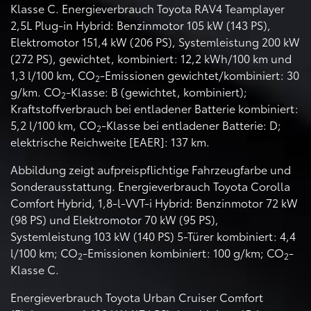
Klasse C. Energieverbrauch Toyota RAV4 Teamplayer
2,5L Plug-in Hybrid: Benzinmotor 105 kW (143 PS),
Elektromotor 151,4 kW (206 PS), Systemleistung 200 kW
(272 PS), gewichtet, kombiniert: 12,2 kWh/100 km und
1,3 l/100 km, CO
-Emissionen gewichtet/kombiniert: 30
2
g/km. CO
-Klasse: B (gewichtet, kombiniert);
2
Kraftstoffverbrauch bei entladener Batterie kombiniert:
5,2 l/100 km, CO
-Klasse bei entladener Batterie: D;
2
elektrische Reichweite [EAER]: 137 km.
Abbildung zeigt aufpreispflichtige Fahrzeugfarbe und
Sonderausstattung. Energieverbrauch Toyota Corolla
Comfort Hybrid, 1,8-l-VVT-i Hybrid: Benzinmotor 72 kW
(98 PS) und Elektromotor 70 kW (95 PS),
Systemleistung 103 kW (140 PS) 5-Türer kombiniert: 4,4
l/100 km; CO
-Emissionen kombiniert: 100 g/km; CO
-
2
2
Klasse C.
Energieverbrauch Toyota Urban Cruiser Comfort