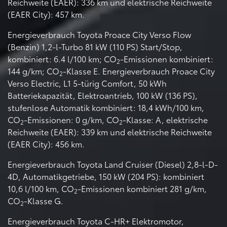
Reichweite (EAER): 336 km und elektrische Reichweite
(EAER City): 457 km.
Energieverbrauch Toyota Proace City Verso Flow
(Benzin) 1,2-l-Turbo 81 kW (110 PS) Start/Stop,
kombiniert: 6.4 l/100 km; CO
-Emissionen kombiniert:
2
144 g/km; CO
-Klasse E. Energieverbrauch Proace City
2
Verso Electric, L1 5-türig Comfort, 50 kWh
Batteriekapazität, Elektroantrieb, 100 kW (136 PS),
stufenlose Automatik kombiniert: 18,4 kWh/100 km,
CO
-Emissionen: 0 g/km, CO
-Klasse: A, elektrische
2
2
Reichweite (EAER): 339 km und elektrische Reichweite
(EAER City): 456 km.
Energieverbrauch Toyota Land Cruiser (Diesel) 2,8-l-D-
4D, Automatikgetriebe, 150 kW (204 PS): kombiniert
10,6 l/100 km, CO
-Emissionen kombiniert 281 g/km,
2
CO
-Klasse G.
2
Energieverbrauch Toyota C-HR+ Elektromotor,