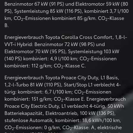
Benzinmotor 67 kW (91 PS) und Elektromotor 59 kW (80
PS), Systemleistung 85 kW (116 PS), kombiniert 3,7 l/100
km, CO
-Emissionen kombiniert 85 g/km. CO
-Klasse
2
2
B.
Energieverbrauch Toyota Corolla Cross Comfort, 1,8-l-
VVT-i Hybrid: Benzinmotor 72 kW (98 PS) und
Elektromotor 70 kW (95 PS), Systemleistung 103 kW
(140 PS) kombiniert: 4,9 l/100 km; CO
-Emissionen
2
kombiniert: 112 g/km; CO
-Klasse C.
2
Energieverbrauch Toyota Proace City Duty, L1 Basis,
1,2-l-Turbo 81 kW (110 PS), Start/Stop L1 verblecht 4-
türig: kombiniert: 6,7 l/100 km; CO
-Emissionen
2
kombiniert: 151 g/km; CO
-Klasse E. Energieverbrauch
2
Proace City Electric Duty, L1 verblecht 4-türig, 50 kWh
Batteriekapazität, Elektroantrieb, 100 kW (136 PS),
stufenlose Automatik, kombiniert: 18,6 kWh/100 km,
CO
-Emissionen: 0 g/km, CO
-Klasse: A, elektrische
2
2