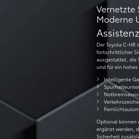
Vernetzte 
Moderne U
Assisten
Der Toyota C-HR is
fortschrittlicher 
ausgestattet, die 
und für ein hohes
Intelligente G
Spurhalteunte
Notbremsassis
Verkehrszeich
Fernlichtautom
Optional können w
ergänzt werden, d
Sicherheit zusätzl