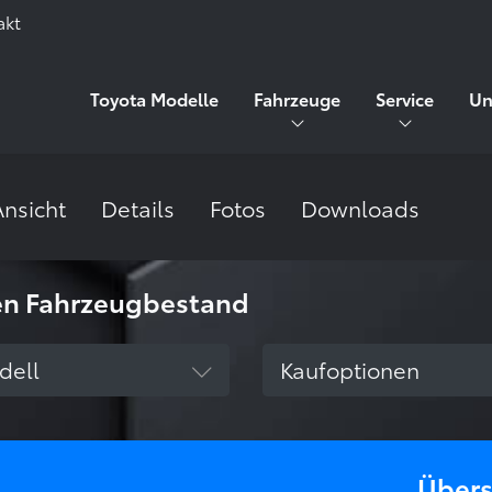
akt
Toyota Modelle
Fahrzeuge
Service
Un
Ansicht
Details
Fotos
Downloads
en Fahrzeugbestand
l wählen
Kaufoption wählen
dell
Kaufoptionen
Übers