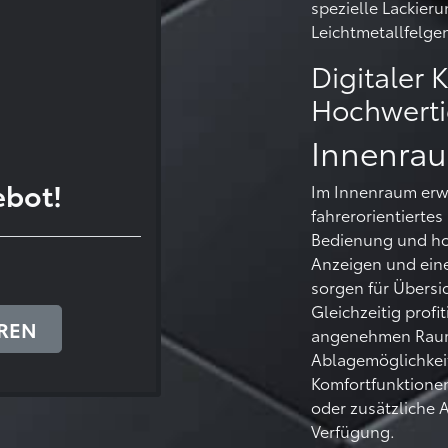
spezielle Lackier
Leichtmetallfelgen
Digitaler 
Hochwerti
Innenra
ebot!
Im Innenraum erw
fahrerorientiertes 
Bedienung und hoc
Anzeigen und eine
sorgen für Übersi
Gleichzeitig prof
AREN
angenehmen Raum
Ablagemöglichkeit
Komfortfunktione
oder zusätzliche
Verfügung.