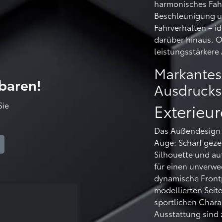
harmonisches Fahr
Beschleunigung u
Fahrverhalten – i
darüber hinaus. O
leistungsstärker
Markantes 
nbaren!
Ausdruckss
Sie
Exterieu
Das Außendesign d
Auge: Scharf geze
Silhouette und au
für einen unverwec
dynamische Frontp
modellierten Seit
sportlichen Chara
Ausstattung sind 