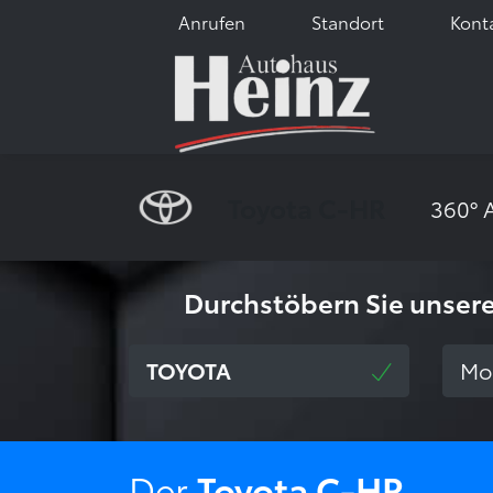
Anrufen
Standort
Kont
Toyota C-HR
360° 
Durchstöbern Sie unser
Marke wählen
Model
TOYOTA
Mo
Der
Toyota C-HR