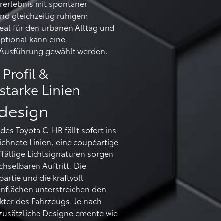
erlebnis mit spontaner
nd gleichzeitig ruhigem
deal für den urbanen Alltag und
ptional kann eine
e Ausführung gewählt werden.
Profil &
tarke Linien
rdesign
es Toyota C-HR fällt sofort ins
ichnete Linien, eine coupéartige
ffällige Lichtsignaturen sorgen
hselbaren Auftritt. Die
artie und die kraftvoll
enflächen unterstreichen den
kter des Fahrzeugs. Je nach
zusätzliche Designelemente wie