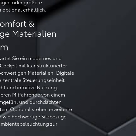
ungen oder größere
 optional erhältlich.
Komfort &
ge Materialien
um
artet Sie ein modernes und
Cockpit mit klar strukturierter
hwertigen Materialien. Digitale
 zentrale Steuerungseinheit
cht und intuitive Nutzung.
itieren Mitfahrende von einem
gefühl und durchdachten
en. Optional stehen erweiterte
n wie hochwertige Sitzbezüge
 Ambientebeleuchtung zur