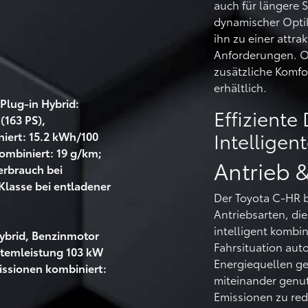
auch für längere 
dynamischer Optik
ihn zu einer attra
Anforderungen. Op
zusätzliche Komfo
erhältlich.
Plug-in Hybrid:
Effiziente
(163 PS),
Intelligen
niert: 15.2 kWh/100
ombiniert: 19 g/km;
Antrieb 
verbrauch bei
Klasse bei entladener
Der Toyota C-HR 
Antriebsarten, die
intelligent kombin
Hybrid, Benzinmotor
Fahrsituation aut
stemleistung 103 kW
Energiequellen ge
issionen kombiniert:
miteinander genu
Emissionen zu redu