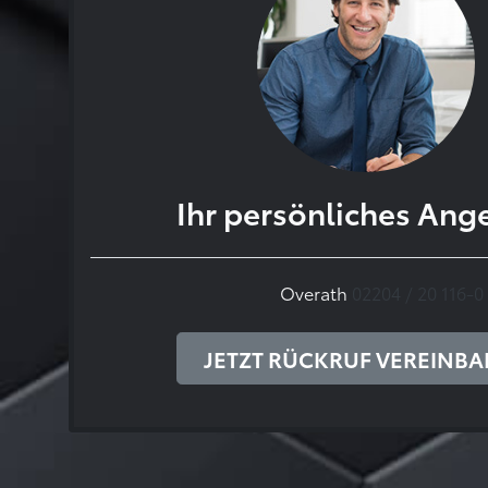
Ihr persönliches Ang
Overath
02204 / 20 116-0
JETZT RÜCKRUF VEREINB