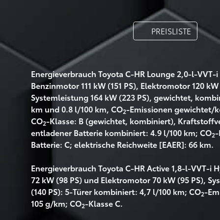
PREISLISTE
Energieverbrauch Toyota C-HR Lounge 2,0-l-VVT-i 
Benzinmotor 111 kW (151 PS), Elektromotor 120 kW 
Systemleistung 164 kW (223 PS), gewichtet, kombi
km und 0.8 l/100 km, CO
-Emissionen gewichtet/k
2
CO
-Klasse: B (gewichtet, kombiniert), Kraftstoff
2
entladener Batterie kombiniert: 4.9 l/100 km; CO
-
2
Batterie: C; elektrische Reichweite [EAER]: 66 km.
Energieverbrauch Toyota C-HR Active 1,8-l-VVT-i 
72 kW (98 PS) und Elektromotor 70 kW (95 PS), Sy
(140 PS): 5-Türer kombiniert: 4,7 l/100 km; CO
-Em
2
105 g/km; CO
-Klasse C.
2