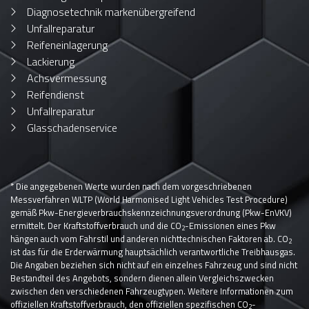
Diagnosetechnik markenübergreifend
Unfallreparatur
Reifeneinlagerung
Lackierung
Achsvermessung
Reifendienst
Unfallreparatur
Glasschadenservice
* Die angegebenen Werte wurden nach dem vorgeschriebenen
Messverfahren WLTP (World Harmonised Light Vehicles Test Procedure)
gemäß Pkw-Energieverbrauchskennzeichnungsverordnung (Pkw-EnVKV)
ermittelt. Der Kraftstoffverbrauch und die CO
-Emissionen eines Pkw
2
hängen auch vom Fahrstil und anderen nichttechnischen Faktoren ab. CO
2
ist das für die Erderwärmung hauptsächlich verantwortliche Treibhausgas.
Die Angaben beziehen sich nicht auf ein einzelnes Fahrzeug und sind nicht
Bestandteil des Angebots, sondern dienen allein Vergleichszwecken
zwischen den verschiedenen Fahrzeugtypen. Weitere Informationen zum
offiziellen Kraftstoffverbrauch, den offiziellen spezifischen CO
-
2