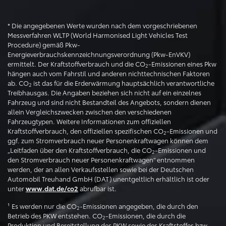
* Die angegebenen Werte wurden nach dem vorgeschriebenen
Messverfahren WLTP (World Harmonised Light Vehicles Test
Procedure) gemäß Pkw-
Energieverbrauchskennzeichnungsverordnung (Pkw-EnVKV)
ermittelt. Der Kraftstoffverbrauch und die CO
-Emissionen eines Pkw
2
hängen auch vom Fahrstil und anderen nichttechnischen Faktoren
ab. CO
ist das für die Erderwärmung hauptsächlich verantwortliche
2
Treibhausgas. Die Angaben beziehen sich nicht auf ein einzelnes
Fahrzeug und sind nicht Bestandteil des Angebots, sondern dienen
allein Vergleichszwecken zwischen den verschiedenen
Fahrzeugtypen. Weitere Informationen zum offiziellen
Kraftstoffverbrauch, den offiziellen spezifischen CO
-Emissionen und
2
ggf. zum Stromverbrauch neuer Personenkraftwagen können dem
„Leitfaden über den Kraftstoffverbrauch, die CO
-Emissionen und
2
den Stromverbrauch neuer Personenkraftwagen“ entnommen
werden, der an allen Verkaufsstellen sowie bei der Deutschen
Automobil Treuhand GmbH (DAT) unentgeltlich erhältlich ist oder
unter
abrufbar ist.
www.dat.de/co2
¹ Es werden nur die CO
-Emissionen angegeben, die durch den
2
Betrieb des PKW entstehen. CO
-Emissionen, die durch die
2
Produktion und Bereitstellung des PKW sowie des Kraftstoffes bzw.